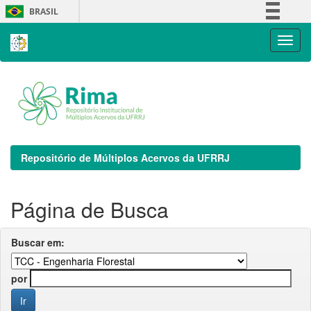
Skip
BRASIL
navigation
Simplifique!
Comunica BR
Participe
Acesso à informação
Legislação
Canais
Repositório de Múltiplos Acervos da UFRRJ
Página de Busca
Buscar em:
por