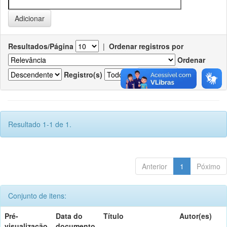
Resultados/Página
|
Ordenar registros por
Ordenar
Registro(s)
Resultado 1-1 de 1.
Anterior
1
Póximo
Conjunto de itens:
Pré-
Data do
Título
Autor(es)
visualização
documento