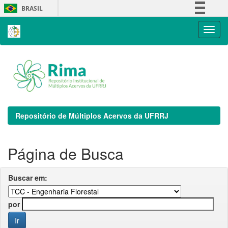
Skip
BRASIL
navigation
Simplifique!
Comunica BR
Participe
Acesso à informação
Legislação
Canais
Repositório de Múltiplos Acervos da UFRRJ
Página de Busca
Buscar em:
por