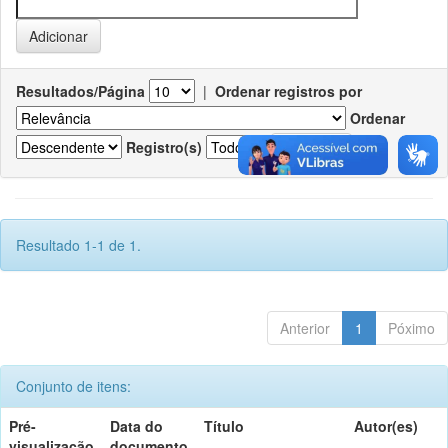
Resultados/Página
|
Ordenar registros por
Ordenar
Registro(s)
Resultado 1-1 de 1.
Anterior
1
Póximo
Conjunto de itens:
Pré-
Data do
Título
Autor(es)
visualização
documento