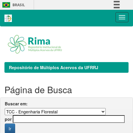
Skip
BRASIL
navigation
Simplifique!
Comunica BR
Participe
Acesso à informação
Legislação
Canais
Repositório de Múltiplos Acervos da UFRRJ
Página de Busca
Buscar em:
por