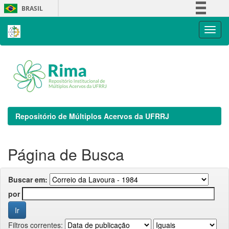
Skip
BRASIL
navigation
Simplifique!
Comunica BR
Participe
Acesso à informação
Legislação
Canais
Repositório de Múltiplos Acervos da UFRRJ
Página de Busca
Buscar em:
por
Filtros correntes: