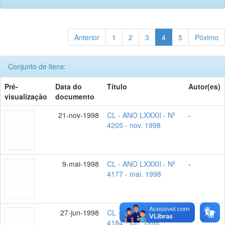
Anterior
1
2
3
4
5
Póximo
Conjunto de itens:
Pré-
Data do
Título
Autor(es)
visualização
documento
21-nov-1998
CL - ANO LXXXII - Nº
-
4205 - nov. 1998
9-mai-1998
CL - ANO LXXXII - Nº
-
4177 - mai. 1998
27-jun-1998
CL - ANO LXXXII - Nº
-
4184 - jun. 1998