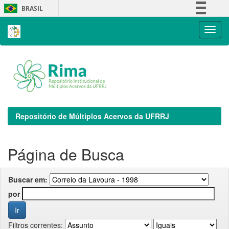
Skip
BRASIL
navigation
Simplifique!
Comunica BR
Participe
Acesso à informação
Legislação
Canais
Repositório de Múltiplos Acervos da UFRRJ
Página de Busca
Buscar em:
por
Filtros correntes: