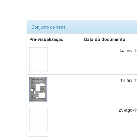
Conjunto de itens:
Pré-visualização
Data do documento
14-nov-
14-fev-
29-ago-1