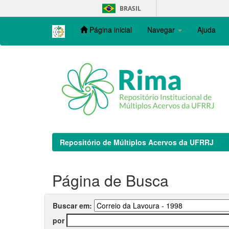
Skip
BRASIL
navigation
Página inicial
Navegar
Ajuda
Repositório de Múltiplos Acervos da UFRRJ
Página de Busca
Buscar em:
por