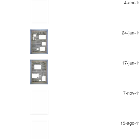
4-abr-
24-jan-
17-jan-
7-nov-
15-ago-1