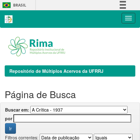
Skip
BRASIL
navigation
Simplifique!
Comunica BR
Participe
Acesso à informação
Legislação
Canais
Repositório de Múltiplos Acervos da UFRRJ
Página de Busca
Buscar em:
por
Filtros correntes: