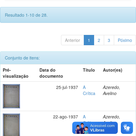
Resultado 1-10 de 28.
Anterior
1
2
3
Póximo
Conjunto de itens:
Pré-
Data do
Título
Autor(es)
visualização
documento
25-jul-1937
A
Azeredo,
Crítica
Avelino
22-ago-1937
A
Azeredo,
Crítica
Avelino