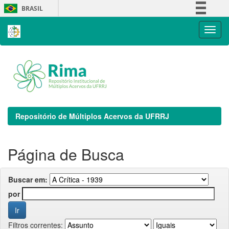
Skip
BRASIL
navigation
Simplifique!
Comunica BR
Participe
Acesso à informação
Legislação
Canais
Repositório de Múltiplos Acervos da UFRRJ
Página de Busca
Buscar em:
por
Filtros correntes: