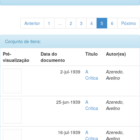
Anterior
1
...
2
3
4
5
6
Póximo
Conjunto de itens:
Pré-
Data do
Título
Autor(es)
visualização
documento
2-jul-1939
A
Azeredo,
Crítica
Avelino
25-jun-1939
A
Azeredo,
Crítica
Avelino
16-jul-1939
A
Azeredo,
Crítica
Avelino