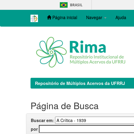
Skip
BRASIL
navigation
Página inicial
Navegar
Ajuda
Repositório de Múltiplos Acervos da UFRRJ
Página de Busca
Buscar em:
por