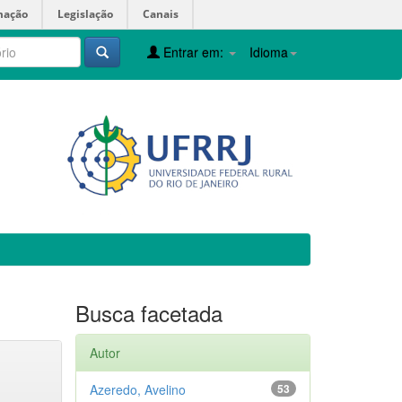
mação
Legislação
Canais
Entrar em:
Idioma
Busca facetada
Autor
Azeredo, Avelino
53