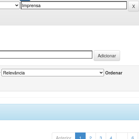
r
Ordenar
Anterior
1
2
3
4
...
6