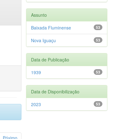
Assunto
Baixada Fluminense
53
Nova Iguaçu
53
Data de Publicação
1939
53
Data de Disponibilização
2023
53
Póximo