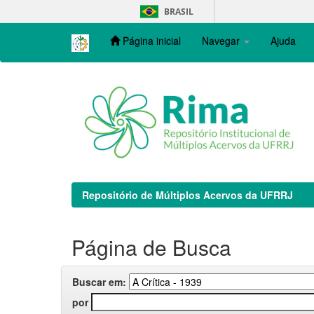
Skip
BRASIL
navigation
Página inicial
Navegar
Ajuda
Repositório de Múltiplos Acervos da UFRRJ
Página de Busca
Buscar em:
por