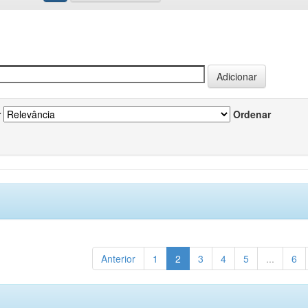
r
Ordenar
Anterior
1
2
3
4
5
...
6