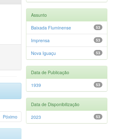
Assunto
Baixada Fluminense
53
Imprensa
53
Nova Iguaçu
53
Data de Publicação
1939
53
Data de Disponibilização
Póximo
2023
53