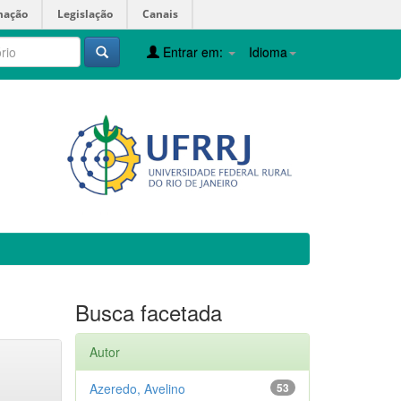
mação
Legislação
Canais
Entrar em:
Idioma
Busca facetada
Autor
Azeredo, Avelino
53