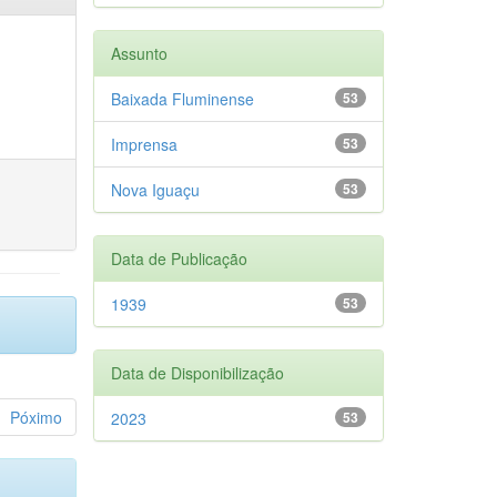
Assunto
Baixada Fluminense
53
Imprensa
53
Nova Iguaçu
53
Data de Publicação
1939
53
Data de Disponibilização
Póximo
2023
53