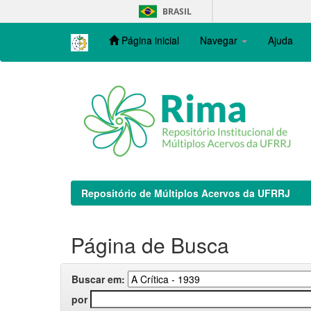
Skip
BRASIL
navigation
Página inicial
Navegar
Ajuda
Repositório de Múltiplos Acervos da UFRRJ
Página de Busca
Buscar em:
por