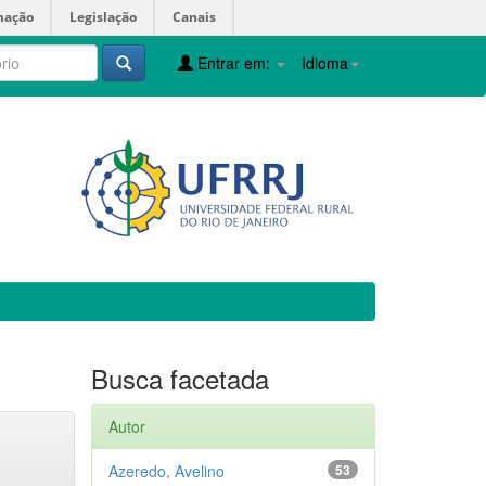
mação
Legislação
Canais
Entrar em:
Idioma
Busca facetada
Autor
Azeredo, Avelino
53