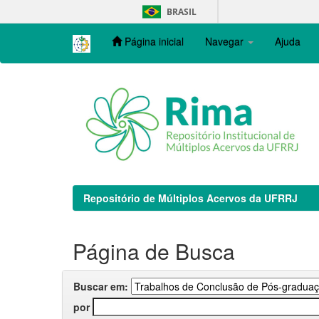
Skip
BRASIL
navigation
Página inicial
Navegar
Ajuda
Repositório de Múltiplos Acervos da UFRRJ
Página de Busca
Buscar em:
por