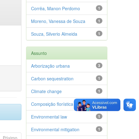
Corrêa, Manon Perdomo
1
Moreno, Vanessa de Souza
1
Souza, Silverio Almeida
1
Assunto
Arborização urbana
3
Carbon sequestration
1
Climate change
1
Composição florística
1
Environmental law
1
Environmental mitigation
1
Póximo