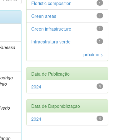
Floristic composition
1
Green areas
1
Green infrastructure
1
)
Infraestrutura verde
1
Vanessa
próximo >
Data de Publicação
Rodrigo
into
2024
4
Data de Disponibilização
lverio
2024
4
Manon