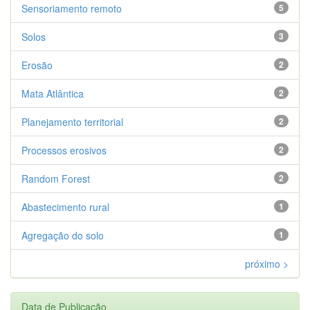
Sensoriamento remoto
5
Solos
3
Erosão
2
Mata Atlântica
2
Planejamento territorial
2
Processos erosivos
2
Random Forest
2
Abastecimento rural
1
Agregação do solo
1
próximo >
Data de Publicação