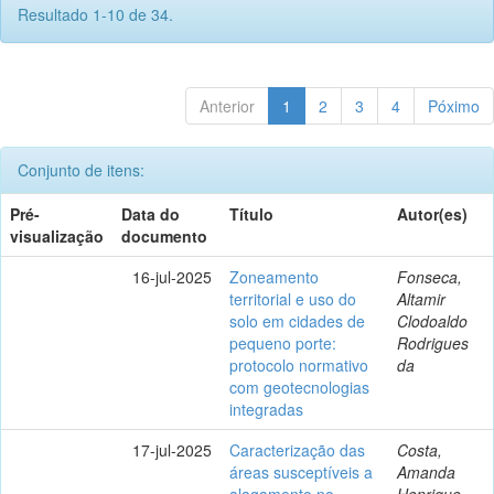
Resultado 1-10 de 34.
Anterior
1
2
3
4
Póximo
Conjunto de itens:
Pré-
Data do
Título
Autor(es)
visualização
documento
16-jul-2025
Zoneamento
Fonseca,
territorial e uso do
Altamir
solo em cidades de
Clodoaldo
pequeno porte:
Rodrigues
protocolo normativo
da
com geotecnologias
integradas
17-jul-2025
Caracterização das
Costa,
áreas susceptíveis a
Amanda
alagamento no
Henrique