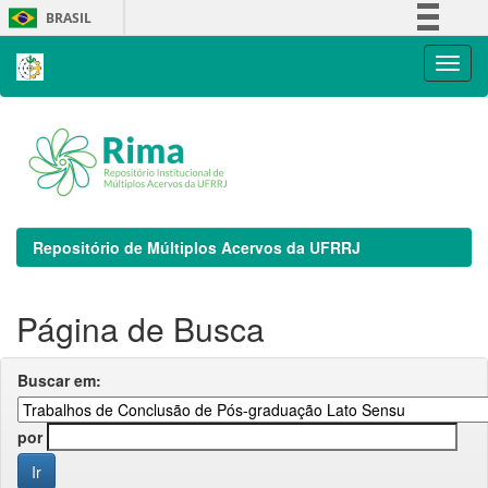
Skip
BRASIL
navigation
Simplifique!
Comunica BR
Participe
Acesso à informação
Legislação
Canais
Repositório de Múltiplos Acervos da UFRRJ
Página de Busca
Buscar em:
por