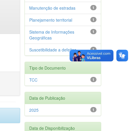
Manutenção de estradas
1
Planejamento territorial
1
Sistema de Informações
1
Geográficas
Suscetibilidade a defeitos
1
Tipo de Documento
TCC
1
Data de Publicação
2025
1
Data de Disponibilização