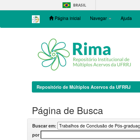
Skip
BRASIL
navigation
Página inicial
Navegar
Ajuda
Repositório de Múltiplos Acervos da UFRRJ
Página de Busca
Buscar em:
por