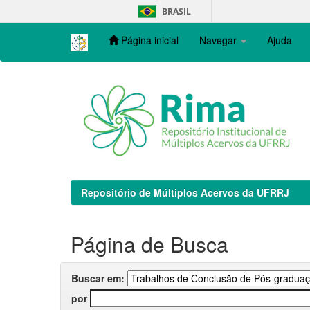
Skip
BRASIL
navigation
Página inicial
Navegar
Ajuda
Repositório de Múltiplos Acervos da UFRRJ
Página de Busca
Buscar em:
por