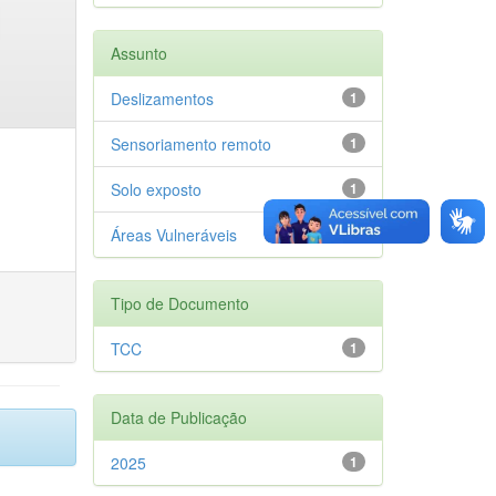
Assunto
Deslizamentos
1
Sensoriamento remoto
1
Solo exposto
1
Áreas Vulneráveis
1
Tipo de Documento
TCC
1
Data de Publicação
2025
1