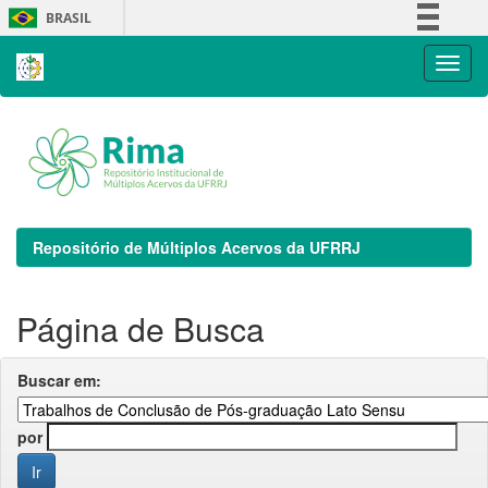
Skip
BRASIL
navigation
Simplifique!
Comunica BR
Participe
Acesso à informação
Legislação
Canais
Repositório de Múltiplos Acervos da UFRRJ
Página de Busca
Buscar em:
por