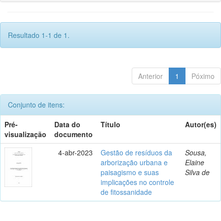
Resultado 1-1 de 1.
Anterior
1
Póximo
Conjunto de itens:
Pré-
Data do
Título
Autor(es)
visualização
documento
4-abr-2023
Gestão de resíduos da
Sousa,
arborização urbana e
Elaine
paisagismo e suas
Silva de
implicações no controle
de fitossanidade