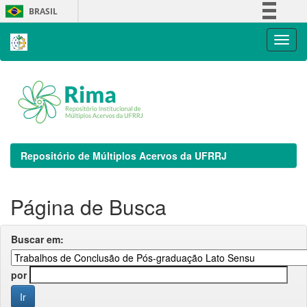
Skip
BRASIL
navigation
Simplifique!
Comunica BR
Participe
Acesso à informação
Legislação
Canais
Repositório de Múltiplos Acervos da UFRRJ
Página de Busca
Buscar em:
por