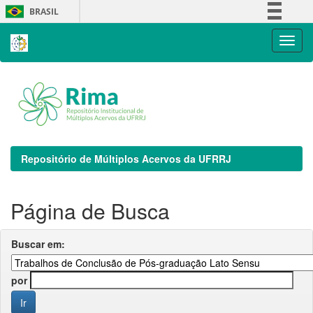
Skip
BRASIL
navigation
Simplifique!
Comunica BR
Participe
Acesso à informação
Legislação
Canais
Repositório de Múltiplos Acervos da UFRRJ
Página de Busca
Buscar em:
por