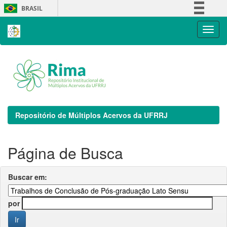
Skip
BRASIL
navigation
Simplifique!
Comunica BR
Participe
Acesso à informação
Legislação
Canais
Repositório de Múltiplos Acervos da UFRRJ
Página de Busca
Buscar em:
por