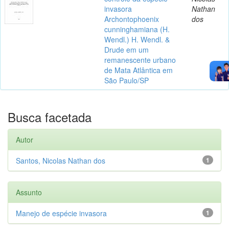
invasora
Nathan
Archontophoenix
dos
cunninghamiana (H.
Wendl.) H. Wendl. &
Drude em um
remanescente urbano
de Mata Atlântica em
São Paulo/SP
Busca facetada
Autor
Santos, Nicolas Nathan dos
1
Assunto
Manejo de espécie invasora
1