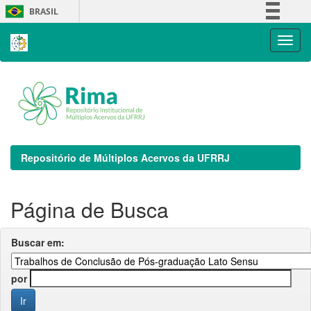
Skip
BRASIL
navigation
Simplifique!
Comunica BR
Participe
Acesso à informação
Legislação
Canais
Repositório de Múltiplos Acervos da UFRRJ
Página de Busca
Buscar em:
por