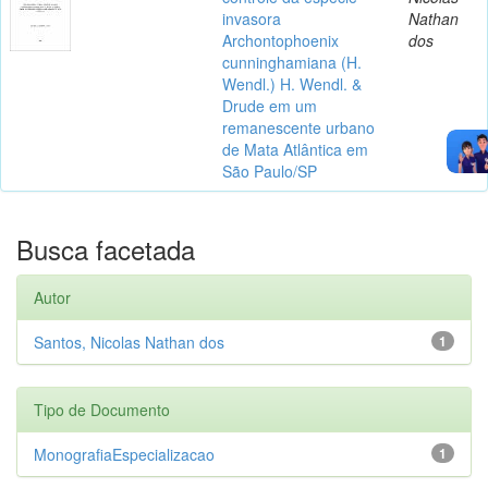
invasora
Nathan
Archontophoenix
dos
cunninghamiana (H.
Wendl.) H. Wendl. &
Drude em um
remanescente urbano
de Mata Atlântica em
São Paulo/SP
Busca facetada
Autor
Santos, Nicolas Nathan dos
1
Tipo de Documento
MonografiaEspecializacao
1