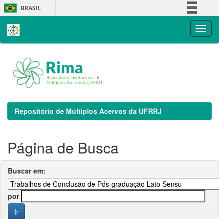
Skip
BRASIL
navigation
Simplifique!
Comunica BR
Participe
Acesso à informação
Legislação
Canais
Repositório de Múltiplos Acervos da UFRRJ
Página de Busca
Buscar em:
por