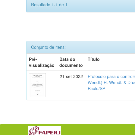
Resultado 1-1 de 1.
Conjunto de itens:
Pré-
Data do
Título
visualização
documento
21-set-2022
Protocolo para o contro
Wendl.) H. Wendl. & Dr
Paulo/SP