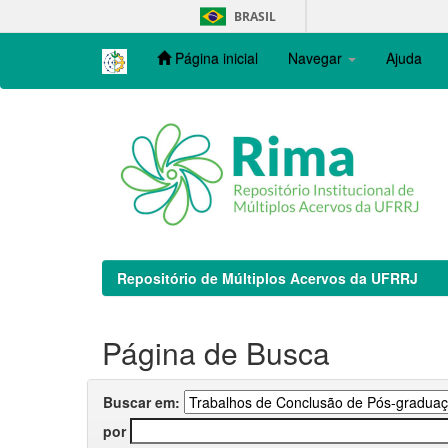
Skip
BRASIL
navigation
Página inicial
Navegar
Ajuda
Repositório de Múltiplos Acervos da UFRRJ
Página de Busca
Buscar em:
por