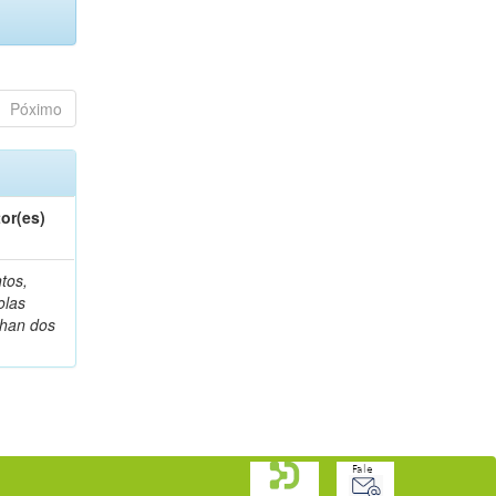
Póximo
or(es)
tos,
olas
han dos