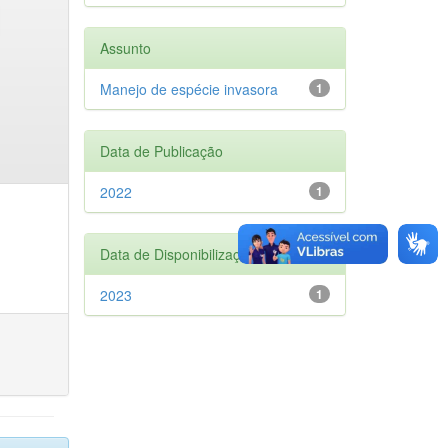
Assunto
Manejo de espécie invasora
1
Data de Publicação
2022
1
Data de Disponibilização
2023
1