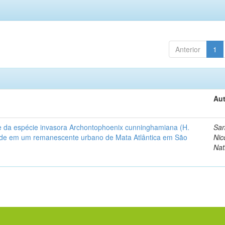
Anterior
1
Aut
le da espécie invasora Archontophoenix cunninghamiana (H.
San
ude em um remanescente urbano de Mata Atlântica em São
Nic
Nat