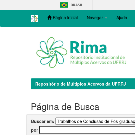
Skip
BRASIL
navigation
Página inicial
Navegar
Ajuda
Repositório de Múltiplos Acervos da UFRRJ
Página de Busca
Buscar em:
por