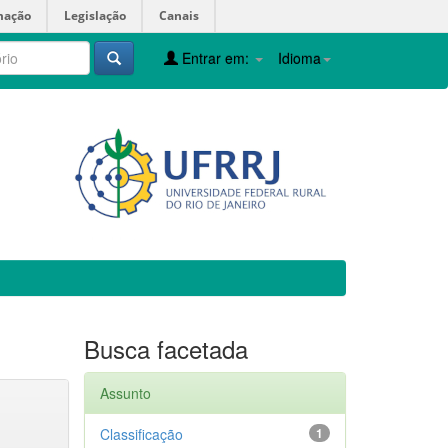
mação
Legislação
Canais
Entrar em:
Idioma
Busca facetada
Assunto
Classificação
1