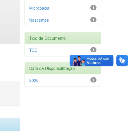
Microbacia
1
Nascentes
1
Tipo de Documento
TCC
1
Data de Disponibilização
2026
1