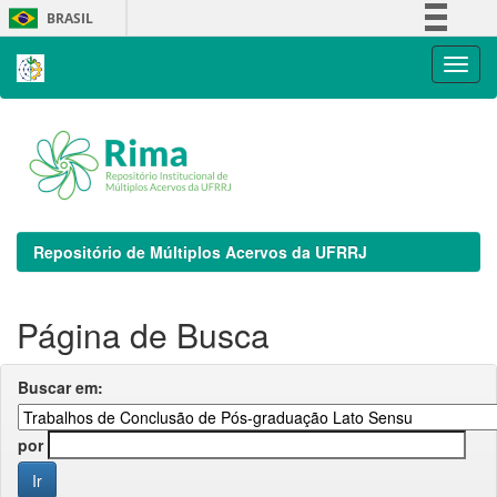
Skip
BRASIL
navigation
Simplifique!
Comunica BR
Participe
Acesso à informação
Legislação
Canais
Repositório de Múltiplos Acervos da UFRRJ
Página de Busca
Buscar em:
por