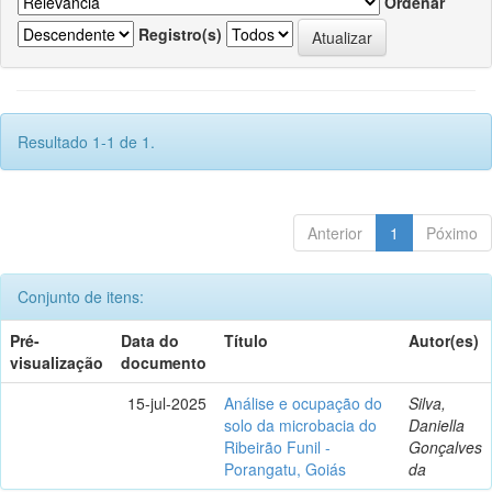
Ordenar
Registro(s)
Resultado 1-1 de 1.
Anterior
1
Póximo
Conjunto de itens:
Pré-
Data do
Título
Autor(es)
visualização
documento
15-jul-2025
Análise e ocupação do
Silva,
solo da microbacia do
Daniella
Ribeirão Funil -
Gonçalves
Porangatu, Goiás
da