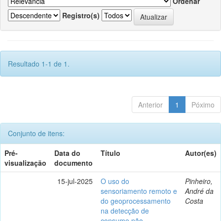
Ordenar
Registro(s)
Resultado 1-1 de 1.
Anterior
1
Póximo
Conjunto de itens:
Pré-
Data do
Título
Autor(es)
visualização
documento
15-jul-2025
O uso do
Pinheiro,
sensoriamento remoto e
André da
do geoprocessamento
Costa
na detecção de
consume não