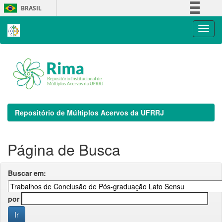
Skip
BRASIL
navigation
Simplifique!
Comunica BR
Participe
Acesso à informação
Legislação
Canais
Repositório de Múltiplos Acervos da UFRRJ
Página de Busca
Buscar em:
por