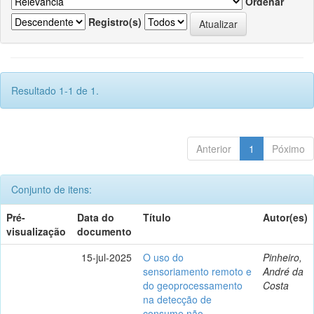
Ordenar
Registro(s)
Resultado 1-1 de 1.
Anterior
1
Póximo
Conjunto de itens:
Pré-
Data do
Título
Autor(es)
visualização
documento
15-jul-2025
O uso do
Pinheiro,
sensoriamento remoto e
André da
do geoprocessamento
Costa
na detecção de
consume não