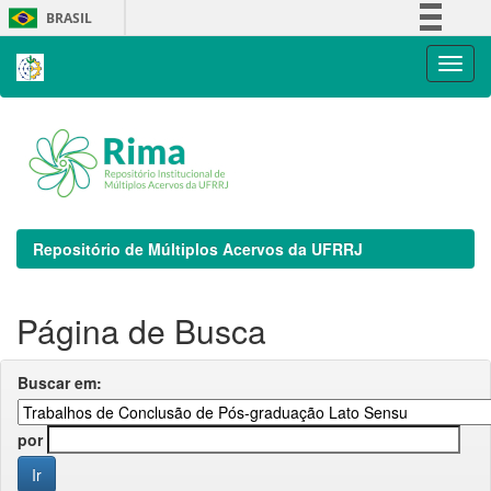
Skip
BRASIL
navigation
Simplifique!
Comunica BR
Participe
Acesso à informação
Legislação
Canais
Repositório de Múltiplos Acervos da UFRRJ
Página de Busca
Buscar em:
por