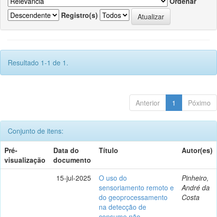
Ordenar
Registro(s)
Resultado 1-1 de 1.
Anterior
1
Póximo
Conjunto de itens:
Pré-
Data do
Título
Autor(es)
visualização
documento
15-jul-2025
O uso do
Pinheiro,
sensoriamento remoto e
André da
do geoprocessamento
Costa
na detecção de
consume não