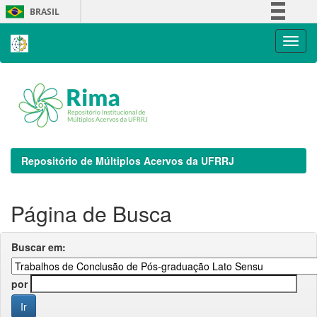
Skip
BRASIL
navigation
Simplifique!
Comunica BR
Participe
Acesso à informação
Legislação
Canais
Repositório de Múltiplos Acervos da UFRRJ
Página de Busca
Buscar em:
por