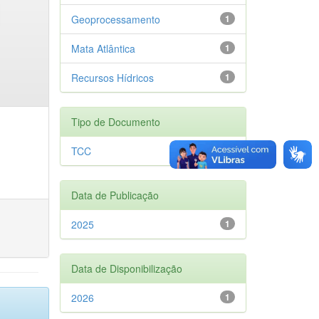
Geoprocessamento
1
Mata Atlântica
1
Recursos Hídricos
1
Tipo de Documento
TCC
1
Data de Publicação
2025
1
Data de Disponibilização
2026
1