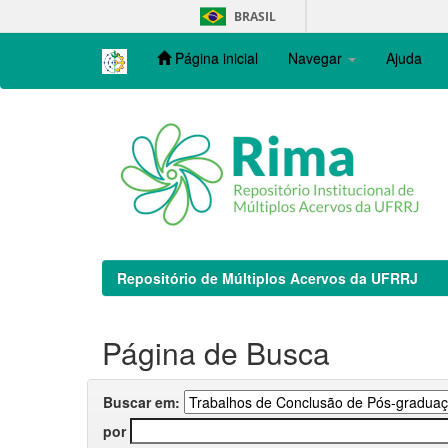
Skip
BRASIL
navigation
Página inicial
Navegar
Ajuda
Repositório de Múltiplos Acervos da UFRRJ
Página de Busca
Buscar em:
por