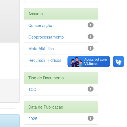
Assunto
Conservação
1
Geoprocessamento
1
Mata Atlântica
1
Recursos Hídricos
1
Tipo de Documento
TCC
1
Data de Publicação
2025
1