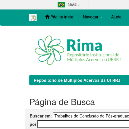
Skip
BRASIL
navigation
Página inicial
Navegar
Ajuda
Repositório de Múltiplos Acervos da UFRRJ
Página de Busca
Buscar em:
por