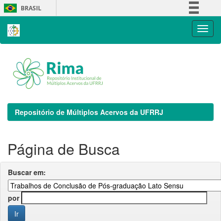
Skip
BRASIL
navigation
Simplifique!
Comunica BR
Participe
Acesso à informação
Legislação
Canais
Repositório de Múltiplos Acervos da UFRRJ
Página de Busca
Buscar em:
por