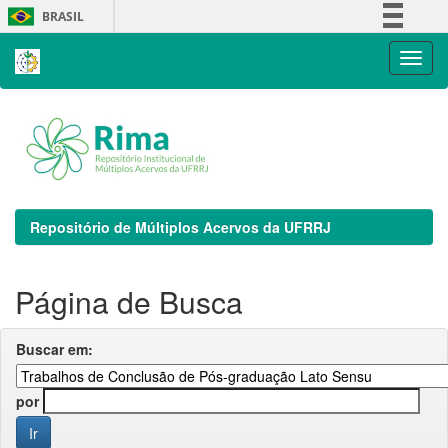
Skip
BRASIL
navigation
Simplifique!
Comunica BR
Participe
Acesso à informação
Legislação
Canais
Repositório de Múltiplos Acervos da UFRRJ
Página de Busca
Buscar em:
por