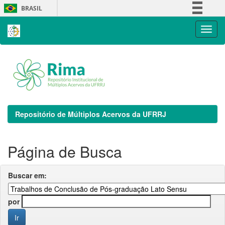
Skip
BRASIL
navigation
Simplifique!
Comunica BR
Participe
Acesso à informação
Legislação
Canais
Repositório de Múltiplos Acervos da UFRRJ
Página de Busca
Buscar em:
por