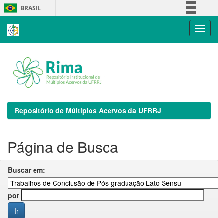
Skip
BRASIL
navigation
Simplifique!
Comunica BR
Participe
Acesso à informação
Legislação
Canais
Repositório de Múltiplos Acervos da UFRRJ
Página de Busca
Buscar em:
por