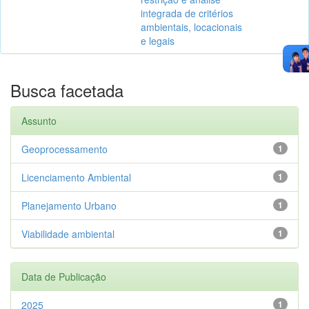
integrada de critérios
ambientais, locacionais
e legais
Busca facetada
Assunto
Geoprocessamento
1
Licenciamento Ambiental
1
Planejamento Urbano
1
Viabilidade ambiental
1
Data de Publicação
2025
1