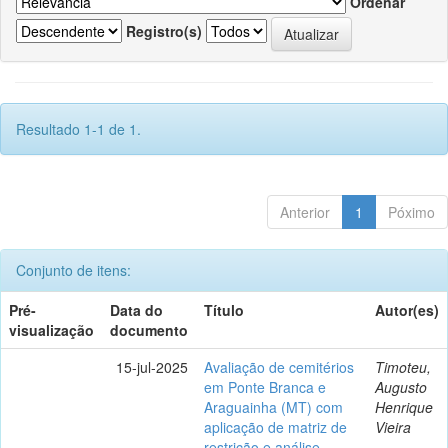
Ordenar
Registro(s)
Resultado 1-1 de 1.
Anterior
1
Póximo
Conjunto de itens:
Pré-
Data do
Título
Autor(es)
visualização
documento
15-jul-2025
Avaliação de cemitérios
Timoteu,
em Ponte Branca e
Augusto
Araguainha (MT) com
Henrique
aplicação de matriz de
Vieira
restrição e análise