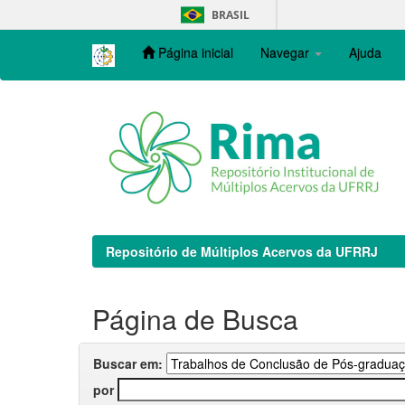
Skip
BRASIL
navigation
Página inicial
Navegar
Ajuda
Repositório de Múltiplos Acervos da UFRRJ
Página de Busca
Buscar em:
por