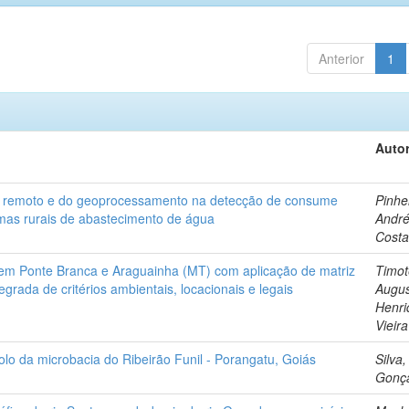
Anterior
1
Autor
 remoto e do geoprocessamento na detecção de consume
Pinhe
mas rurais de abastecimento de água
André
Cost
 em Ponte Branca e Araguainha (MT) com aplicação de matriz
Timot
tegrada de critérios ambientais, locacionais e legais
Augu
Henri
Vieira
olo da microbacia do Ribeirão Funil - Porangatu, Goiás
Silva,
Gonça