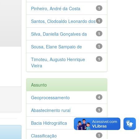
Pinheiro, André da Costa
1
Santos, Clodoaldo Leonardo dos
1
Silva, Daniella Gonçalves da
1
Sousa, Elane Sampaio de
1
Timoteu, Augusto Henrique
1
Vieira
Assunto
Geoprocessamento
4
Abastecimento rural
1
Bacia Hidrográfica
1
Classificação
1