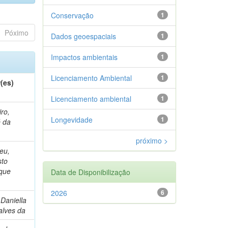
Conservação
1
Póximo
Dados geoespaciais
1
Impactos ambientais
1
Licenciamento Ambiental
1
(es)
Licenciamento ambiental
1
iro,
Longevidade
1
 da
a
próximo >
eu,
sto
que
Data de Disponibilização
2026
6
 Daniella
lves da