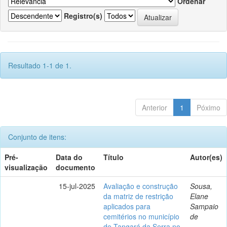
Ordenar
Registro(s)
Resultado 1-1 de 1.
Anterior
1
Póximo
Conjunto de itens:
Pré-
Data do
Título
Autor(es)
visualização
documento
15-jul-2025
Avaliação e construção
Sousa,
da matriz de restrição
Elane
aplicados para
Sampaio
cemitérios no município
de
de Tangará da Serra no