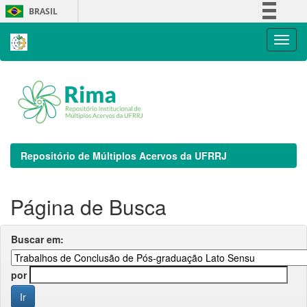
Skip
BRASIL
navigation
Simplifique!
Comunica BR
Participe
Acesso à informação
Legislação
Canais
Repositório de Múltiplos Acervos da UFRRJ
Página de Busca
Buscar em:
por