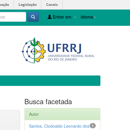
mação
Legislação
Canais
Entrar em:
Idioma
Busca facetada
Autor
Santos, Clodoaldo Leonardo dos
1