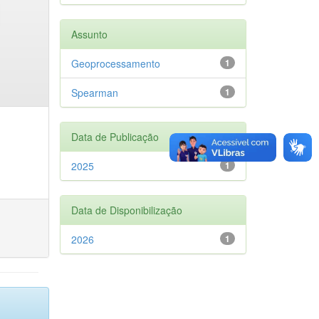
Assunto
Geoprocessamento
1
Spearman
1
Data de Publicação
2025
1
Data de Disponibilização
2026
1