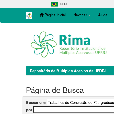
Skip
BRASIL
navigation
Página inicial
Navegar
Ajuda
Repositório de Múltiplos Acervos da UFRRJ
Página de Busca
Buscar em:
por