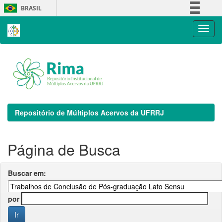
Skip
BRASIL
navigation
Simplifique!
Comunica BR
Participe
Acesso à informação
Legislação
Canais
Repositório de Múltiplos Acervos da UFRRJ
Página de Busca
Buscar em:
por