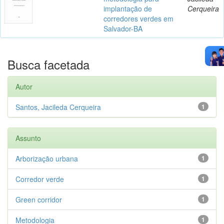
implantação de
Cerqueira
corredores verdes em
Salvador-BA
Busca facetada
Autor
Santos, Jacileda Cerqueira
1
Assunto
Arborização urbana
1
Corredor verde
1
Green corridor
1
Metodologia
1