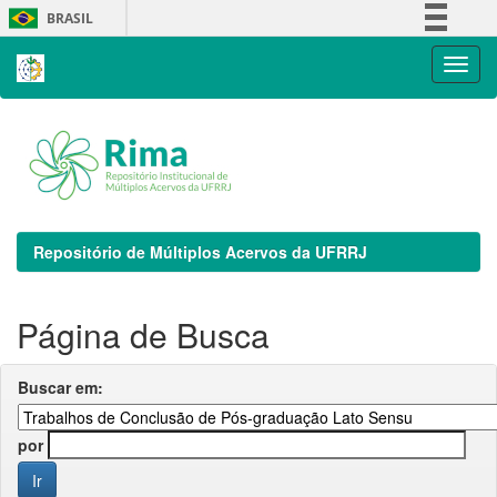
Skip
BRASIL
navigation
Simplifique!
Comunica BR
Participe
Acesso à informação
Legislação
Canais
Repositório de Múltiplos Acervos da UFRRJ
Página de Busca
Buscar em:
por