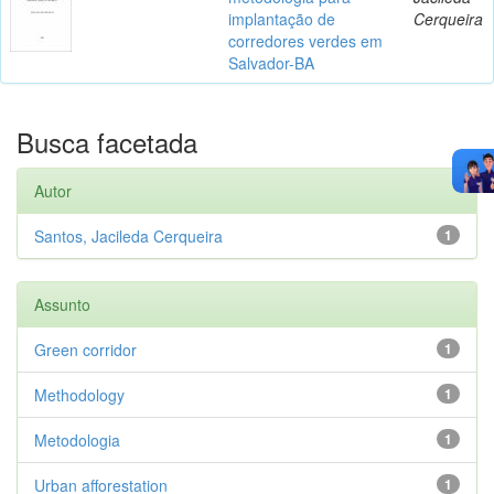
implantação de
Cerqueira
corredores verdes em
Salvador-BA
Busca facetada
Autor
Santos, Jacileda Cerqueira
1
Assunto
Green corridor
1
Methodology
1
Metodologia
1
Urban afforestation
1