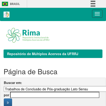
Skip
BRASIL
navigation
Simplifique!
Comunica BR
Participe
Acesso à informação
Legislação
Canais
Repositório de Múltiplos Acervos da UFRRJ
Página de Busca
Buscar em:
por