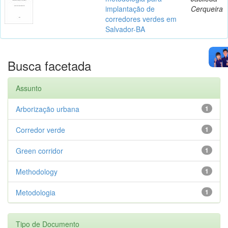
implantação de
Cerqueira
corredores verdes em
Salvador-BA
Busca facetada
Assunto
Arborização urbana
1
Corredor verde
1
Green corridor
1
Methodology
1
Metodologia
1
Tipo de Documento