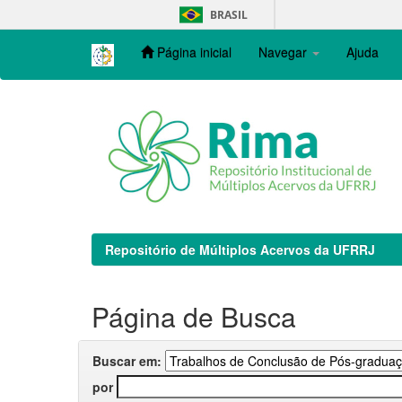
Skip
BRASIL
navigation
Página inicial
Navegar
Ajuda
Repositório de Múltiplos Acervos da UFRRJ
Página de Busca
Buscar em:
por