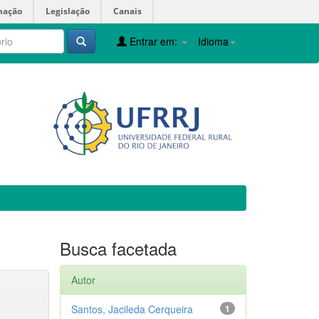
mação
Legislação
Canais
Entrar em:
Idioma
Busca facetada
Autor
Santos, Jacileda Cerqueira
1