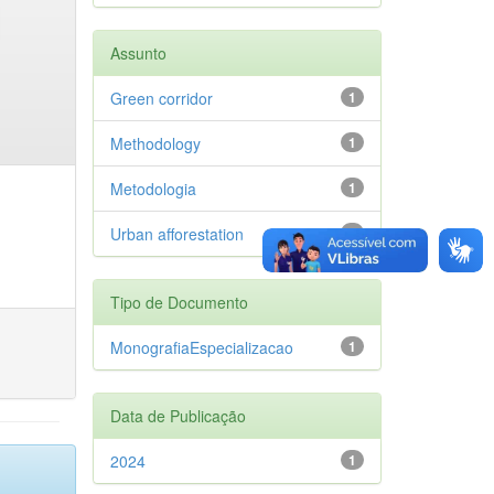
Assunto
Green corridor
1
Methodology
1
Metodologia
1
Urban afforestation
1
Tipo de Documento
MonografiaEspecializacao
1
Data de Publicação
2024
1