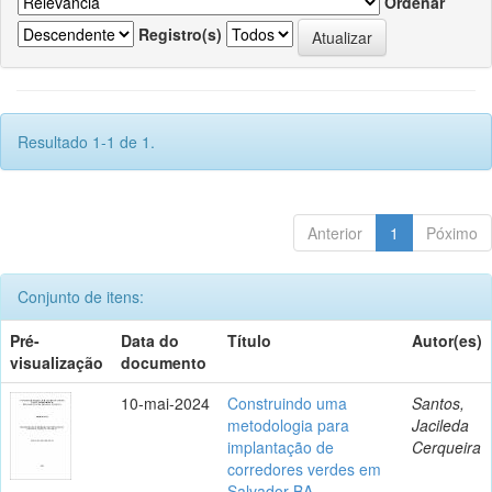
Ordenar
Registro(s)
Resultado 1-1 de 1.
Anterior
1
Póximo
Conjunto de itens:
Pré-
Data do
Título
Autor(es)
visualização
documento
10-mai-2024
Construindo uma
Santos,
metodologia para
Jacileda
implantação de
Cerqueira
corredores verdes em
Salvador-BA