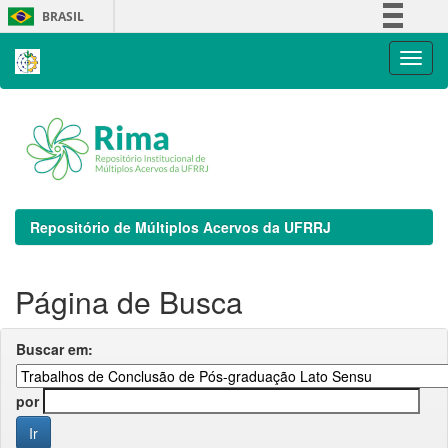
Skip
BRASIL
navigation
Simplifique!
Comunica BR
Participe
Acesso à informação
Legislação
Canais
Repositório de Múltiplos Acervos da UFRRJ
Página de Busca
Buscar em:
por