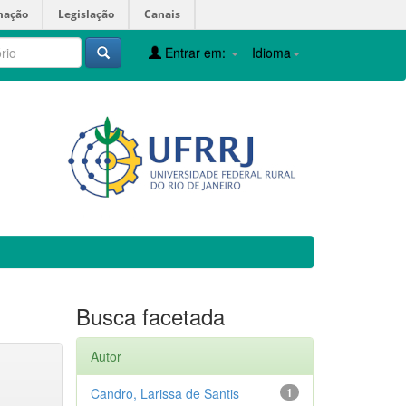
mação
Legislação
Canais
Entrar em:
Idioma
Busca facetada
Autor
Candro, Larissa de Santis
1