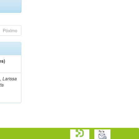
Póximo
es)
, Larissa
is