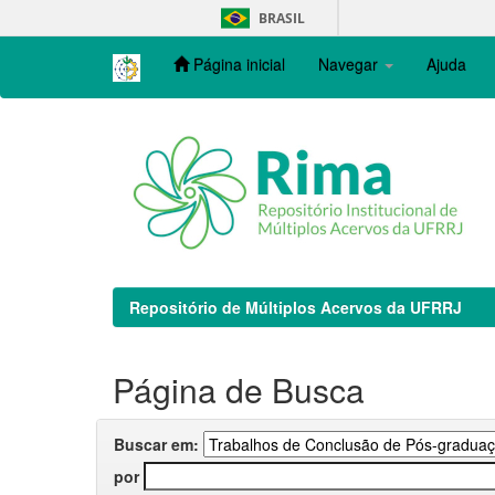
Skip
BRASIL
navigation
Página inicial
Navegar
Ajuda
Repositório de Múltiplos Acervos da UFRRJ
Página de Busca
Buscar em:
por