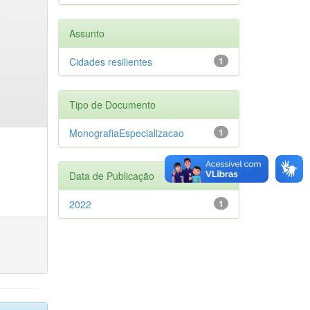
Assunto
Cidades resilientes
1
Tipo de Documento
MonografiaEspecializacao
1
Data de Publicação
2022
1