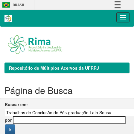
Skip
BRASIL
navigation
Simplifique!
Comunica BR
Participe
Acesso à informação
Legislação
Canais
Repositório de Múltiplos Acervos da UFRRJ
Página de Busca
Buscar em:
por