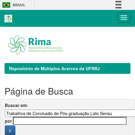
Skip
BRASIL
navigation
Simplifique!
Comunica BR
Participe
Acesso à informação
Legislação
Canais
Repositório de Múltiplos Acervos da UFRRJ
Página de Busca
Buscar em:
por