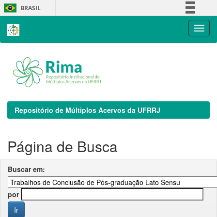
Skip
BRASIL
navigation
Simplifique!
Comunica BR
Participe
Acesso à informação
Legislação
Canais
Repositório de Múltiplos Acervos da UFRRJ
Página de Busca
Buscar em:
por