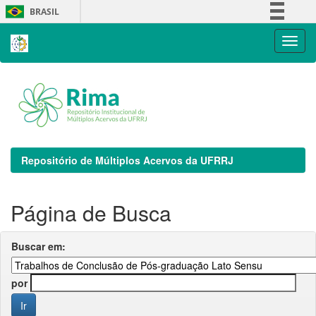
Skip
BRASIL
navigation
Simplifique!
Comunica BR
Participe
Acesso à informação
Legislação
Canais
Repositório de Múltiplos Acervos da UFRRJ
Página de Busca
Buscar em:
por