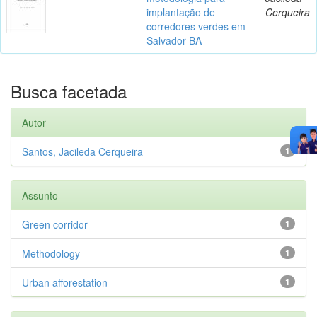
implantação de
Cerqueira
corredores verdes em
Salvador-BA
Busca facetada
Autor
Santos, Jacileda Cerqueira
1
Assunto
Green corridor
1
Methodology
1
Urban afforestation
1