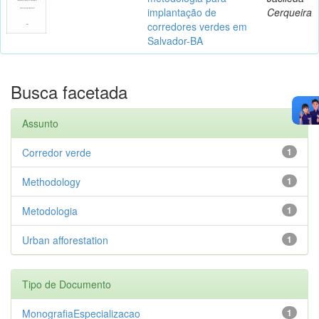
implantação de
Cerqueira
corredores verdes em
Salvador-BA
Busca facetada
Assunto
Corredor verde
1
Methodology
1
Metodologia
1
Urban afforestation
1
Tipo de Documento
MonografiaEspecializacao
1