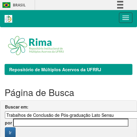
Skip
BRASIL
navigation
Simplifique!
Comunica BR
Participe
Acesso à informação
Legislação
Canais
Repositório de Múltiplos Acervos da UFRRJ
Página de Busca
Buscar em:
por