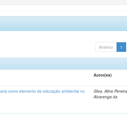
Anterior
1
Autor(es)
bana como elemento de educação ambiental no
Silva, Aline Pereir
Alvarenga da