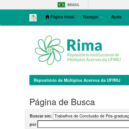
Skip
BRASIL
navigation
Página inicial
Navegar
Ajuda
Repositório de Múltiplos Acervos da UFRRJ
Página de Busca
Buscar em:
por