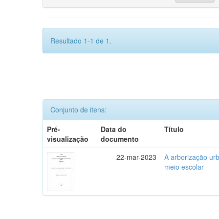
Resultado 1-1 de 1.
Conjunto de itens:
Pré-
Data do
Título
visualização
documento
22-mar-2023
A arborização ur
meio escolar