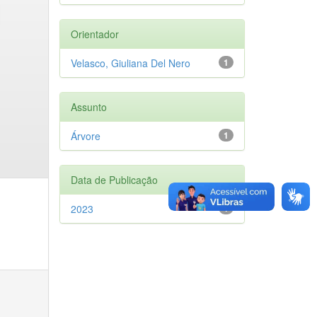
Orientador
Velasco, Giuliana Del Nero
1
Assunto
Árvore
1
Data de Publicação
2023
1