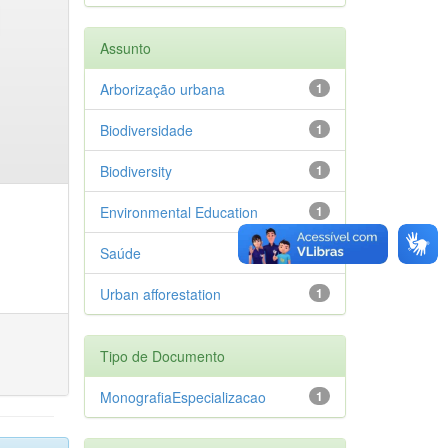
Assunto
Arborização urbana
1
Biodiversidade
1
Biodiversity
1
Environmental Education
1
Saúde
1
Urban afforestation
1
Tipo de Documento
MonografiaEspecializacao
1