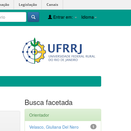
mação
Legislação
Canais
Entrar em:
Idioma
Busca facetada
Orientador
Velasco, Giuliana Del Nero
1