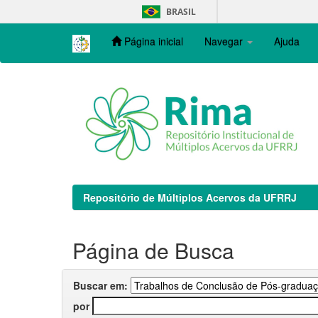
Skip
BRASIL
navigation
Página inicial
Navegar
Ajuda
Repositório de Múltiplos Acervos da UFRRJ
Página de Busca
Buscar em:
por