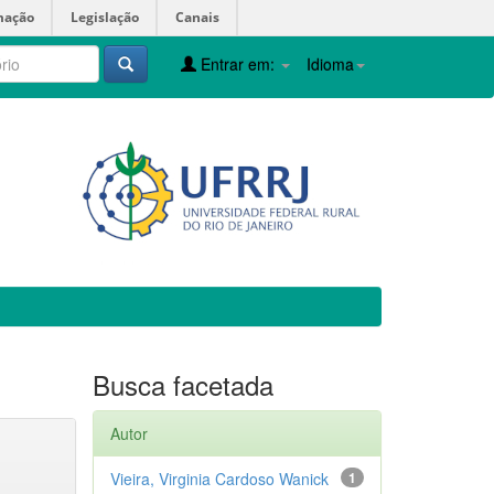
mação
Legislação
Canais
Entrar em:
Idioma
Busca facetada
Autor
Vieira, Virginia Cardoso Wanick
1