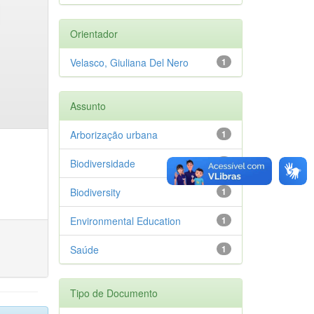
Orientador
Velasco, Giuliana Del Nero
1
Assunto
Arborização urbana
1
Biodiversidade
1
Biodiversity
1
Environmental Education
1
Saúde
1
Tipo de Documento