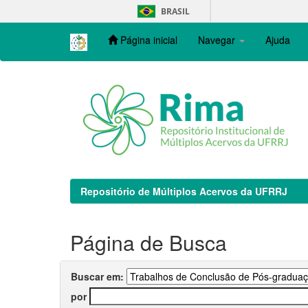
Skip
BRASIL
navigation
Página inicial
Navegar
Ajuda
Repositório de Múltiplos Acervos da UFRRJ
Página de Busca
Buscar em:
por